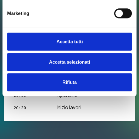
Marketing
Accetta tutti
Accetta selezionati
Ora
Evento
Rifiuta
Aperitivo
20:00
Inizio lavori
20:30