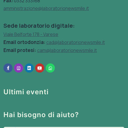
Fax:
0332 333168
amministrazione@laboratorionewsmile.it
Sede laboratorio digitale:
Viale Belforte 178 - Varese
Email ortodonzia:
cad@laboratorionewsmile.it
Email protesi:
cam@laboratorionewsmile.it
Ultimi eventi
Hai bisogno di aiuto?